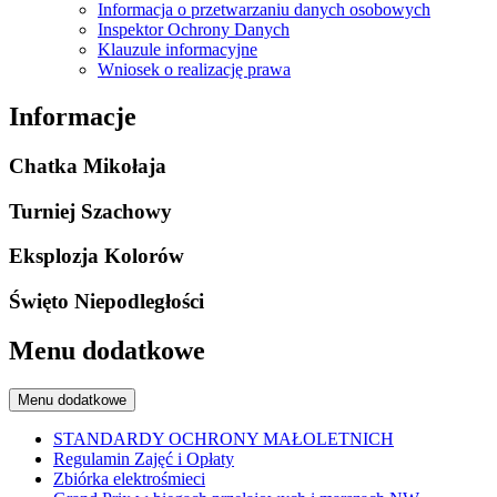
Informacja o przetwarzaniu danych osobowych
Inspektor Ochrony Danych
Klauzule informacyjne
Wniosek o realizację prawa
Informacje
Chatka Mikołaja
Turniej Szachowy
Eksplozja Kolorów
Święto Niepodległości
Menu dodatkowe
Menu dodatkowe
STANDARDY OCHRONY MAŁOLETNICH
Regulamin Zajęć i Opłaty
Zbiórka elektrośmieci